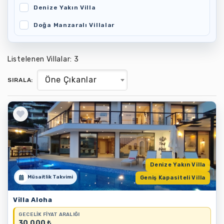
Denize Yakın Villa
Doğa Manzaralı Villalar
Geniş Kapasiteli Villa
Listelenen Villalar: 3
Hayvan Dostu Villa
Isıtmalı Havuzlu Villa
Öne Çıkanlar
SIRALA:
Jakuzili Villalar
Komşu Villalar
Merkeze Yakın Villa
Tam Korunaklı Villa
Denize Yakın Villa
Müsaitlik Takvimi
Geniş Kapasiteli Villa
Villa Aloha
GECELIK FIYAT ARALIĞI
30.000 ₺