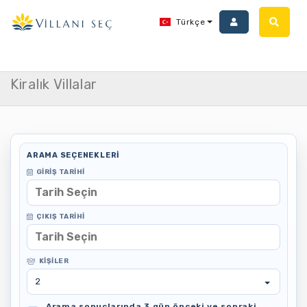
Türkçe
SENMELA TURİZM SEYAHAT ACENTASI 17015
Anasayfa
Kiralık Villalar
Kiralık Villalar
ARAMA SEÇENEKLERI
GIRIŞ TARIHI
ÇIKIŞ TARIHI
KIŞILER
2
Arama sonuçlarında 3 gün önceki ve sonraki