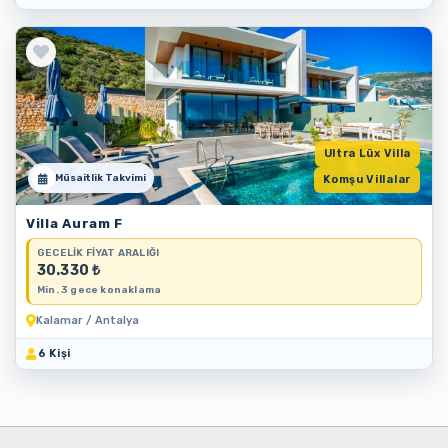
Ultra Lüx Villa
Müsaitlik Takvimi
Komşu Villalar
Villa Auram F
GECELIK FIYAT ARALIĞI
30.330 ₺
Min. 3 gece konaklama
Kalamar / Antalya
6 Kişi