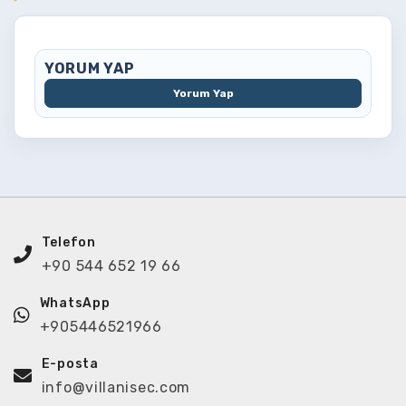
YORUM YAP
Yorum Yap
Telefon
+90 544 652 19 66
WhatsApp
+905446521966
E-posta
info@villanisec.com