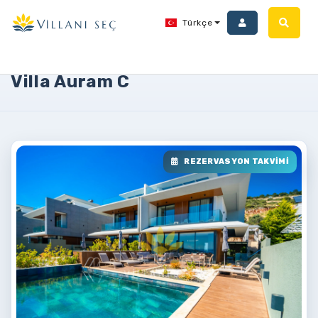
Türkçe
SENMELA TURİZM SEYAHAT ACENTASI 17015
Anasayfa
Villalar
Villa Auram C
Villa Auram C
REZERVASYON TAKVIMI